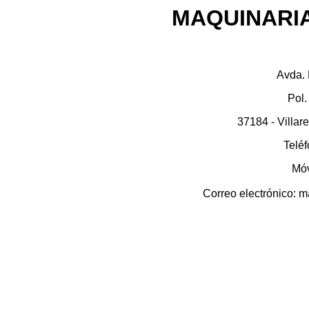
MAQUINARIA
Avda. 
Pol.
37184 - Villar
Telé
Móv
Correo electrónico: 